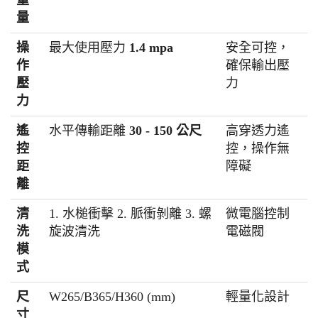
量
操
最大使用壓力
1.4 mpa
安全可控，
作
確保輸出壓
壓
力
力
遙
水平傳輸距離
30 - 150 公尺
高穿透力遙
控
控，操作無
距
障礙
離
清
1. 水槌衝擊 2. 脈衝剝離 3. 螺
微電腦控制
洗
旋波清洗
電磁閥
模
式
尺
W265/B365/H360 (mm)
輕量化設計
寸