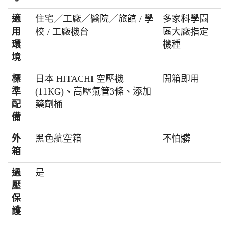
適
住宅／工廠／醫院／旅館 / 學
多家科學園
用
校 / 工廠機台
區大廠指定
環
機種
境
標
日本 HITACHI 空壓機
開箱即用
準
(11KG)、高壓氣管3條、添加
配
藥劑桶
備
外
黑色航空箱
不怕髒
箱
過
是
壓
保
護