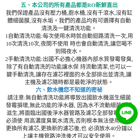
五、本公司的所有產品都是RO新鮮直出
我們保證產品沒有壓力桶,廚水桶,沒有千滾水,沒有缸
體細菌膜,沒有水垢。我們的產品均有可選擇有自動
清洗及一鍵清洗功能。
1自動清洗功能:每次使用水時就自動迴路清洗一次,用
10次清洗10次,夜間不使用 時也會自動清洗,讓您喝不
到隔夜水。
2手動清洗功能:出國不必擔心機器內部水質發霉發臭,
除了有自動清洗的功能讓水保 持流動清潔,也可以一
鍵手動清洗,讓存在濾芯裡面的水全部排出並清洗,讓
主機及濾芯隨時都是最乾淨的狀態。
六、飲水機您不知道的密祕
請注意:無自動清洗功能將導致出國飲水機滋生細菌
發霉損壞,無此功能的淨水器, 因為水不流動細菌容易
滋生,將面臨出國後淨水器管路及濾芯全部發霉生菌,
必須使 用高濃度臭氧水清洗,否則根本無法使用,必須
更換所有濾芯,更換新的濾芯後,也 必須放水40分鐘以
上讓主機管路沖洗後才可以安全使用。