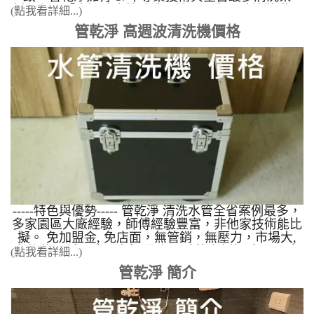
例，利用「高週波水管清洗工法」，在不破壞裝潢、
(點我看詳細...)
不使用化學藥劑的前提下，達到 99.5% 的管道疏通與
管乾淨 高週波清洗機價格
除垢成功率。 在冬天時 熱水忽冷忽熱 ，像在洗三溫
暖、戰鬥澡，整理三個解決方式?️ 1. 檢查熱水器 檢
查熱水器電池電量，是否有正常運作？直接將水龍頭
開到熱水最左邊，觀察出水量，是否有一拇指大小
2. 檢查蓮蓬頭是否堵塞 水壓會影響到熱水器的，可
以先檢查蓮蓬頭 是不是被塞住了，因出水被堵住，
出水量不足，就會忽冷忽熱 3. 水管堵住，導致水壓
太小 上述都檢查後沒改善，以為是熱水器有問題，
卻不知道可能是熱水器下方的三角凡爾堵塞，或是熱
水管生鏽造成水管管壁堵塞，水壓不足讓熱水器無法
正常運作。 點擊看案例 當水龍頭打開時，發現水有
異味及顏色，每次洗手或洗澡後，皮膚會覺得莫名的
發癢，都是管壁上種種的雜質及細菌造成的。 以下
為精選影片分享 台北市 士林區 芝玉路二段 清洗水
-----特色與優勢----- 管乾淨 清洗水管全省案例最多，
管 彰化 花壇 清洗水管 南投 竹山 某公司 竹北白
多家園區大廠經驗，師傅經驗豐富，非他家技術能比
地 水管清洗 香山 福樹街 清洗水管 - 我家有泡沫紅
擬。 免加盟金, 免店面，無管銷，無壓力，市場大,
茶 新竹南大路 水管清洗 之我家有果汁 以下為精選
免綁約，低風險，高報酬 有口碑的案例經驗 使用本
(點我看詳細...)
圖片分享
公司的水管清洗設備，到現場施工成功率99.5%(他家
管乾淨 簡介
還在90%成功率)，案例影音占全台90%，您沒有看
錯，全台90%的案例幾乎都是管乾淨的學生提供，如
果要學技術請到管乾淨 水管清洗 訓練。 為何選管