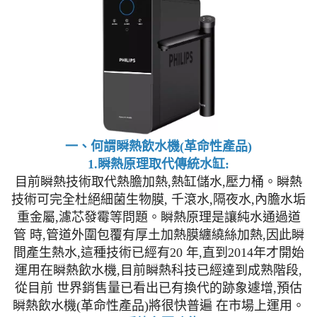
一、何謂瞬熱飲水機(革命性產品)
1.瞬熱原理取代傳統水缸:
目前瞬熱技術取代熱膽加熱,熱缸儲水,壓力桶。瞬熱
技術可完全杜絕細菌生物膜, 千滾水,隔夜水,內膽水垢
重金屬,濾芯發霉等問題。瞬熱原理是讓純水通過道
管 時,管道外圍包覆有厚土加熱膜纏繞絲加熱,因此瞬
間產生熱水,這種技術已經有20 年,直到2014年才開始
運用在瞬熱飲水機,目前瞬熱科技已經達到成熟階段,
從目前 世界銷售量已看出已有換代的跡象遽增,預估
瞬熱飲水機(革命性產品)將很快普遍 在市場上運用。