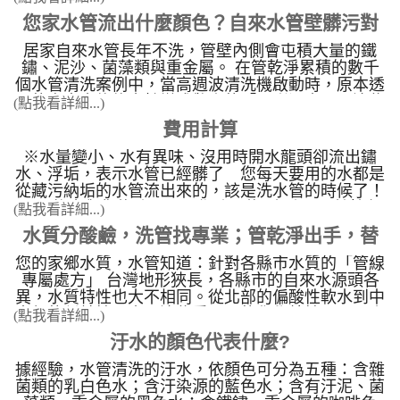
年。 具多段週波功能：水槌、脈衝波、螺旋波、遙
西”,都必須經過水管，熱水管的彎頭部份為了耐熱又
影片核心展示之技術與用水知識： 水管卡垢的成
控功能，另具備完整顯示操作介面。 具備功能：螺
多使用容易氧化生銹的鐵製品，不到五年就開始銹
您家水管流出什麼顏色？自來水管壁髒污對
因： 自來水中的鈣鎂離子、餘氯與老� ...
旋波脈衝剝離、水槌沖擊、脈衝剝離清洗、高穿透遙
蝕，不到十年就開始產生銹片和銹塊，造成容易 水
居家自來水管長年不洗，管壁內側會屯積大量的鐵
水質與水壓的關鍵影響
控、脈衝時間設定。 適用範圍：公寓、透天、園區
管阻塞 ，導致水流量變小及產生鐵銹水，此外銹蝕
鏽、泥沙、菌藻類與重金屬。 在管乾淨累積的數千
大廠、民宿、旅館、露營區、大型醫院、塑膠射出工
粗糙的管壁更容易藏污納垢，大量屯積細菌藻類、污
個水管清洗案例中，當高週波清洗機啟動時，原本透
廠、食品工廠、學校。 水管清洗示意圖： 水管清
泥和各種重金屬物質，隨著時間一點一滴地被我們吸
明的自來水往往會轉變成驚人的「五彩污水」。這些
洗機 照片 機台管路
(點我看詳細...)
收入我們身體體內，很容易引起身體的健康及皮膚的
洗出來的污水顏色，直接對應了管線內部的特定化學
紅腫，這樣的用水品質能安心使用嗎? 自來水管比水
費用計算
與生物污染物： 水管污水顏色與污染物� ...
塔還要髒，水塔半年洗一次，水管卻從來不清洗，房
子有幾歲，自來水管就幾年沒洗，本公司積極推廣
※水量變小、水有異味、沒用時開水龍頭卻流出鏽
自來水水管清洗 的重要性。
水、浮垢，表示水管已經髒了 您每天要用的水都是
從藏污納垢的水管流出來的，該是洗水管的時候了！
下單後會與您約時間，工作時間約2小時，屋齡較久
(點我看詳細...)
的房子清洗時間加長(不加價)，歡迎來留言洽詢！
水質分酸鹼，洗管找專業；管乾淨出手，替
您的家鄉水質，水管知道：針對各縣市水質的「管線
您的水管洗乾淨
專屬處方」 台灣地形狹長，各縣市的自來水源頭各
異，水質特性也大不相同。從北部的偏酸性軟水到中
南部的偏鹼性硬水，這些看不見的化學特性，正24小
(點我看詳細...)
時不間斷地影響著您家中的水管與用水設備。 北部
汙水的顏色代表什麼?
地區：酸性水質與鐵鏽的博弈 如雙北、基� ...
據經驗，水管清洗的汙水，依顏色可分為五種：含雜
菌類的乳白色水；含汙染源的藍色水；含有汙泥、菌