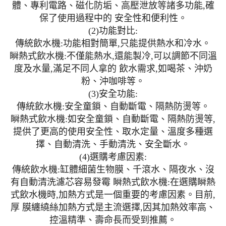
體、專利電路、磁化防垢、高壓泄放等諸多功能,確
保了使用過程中的 安全性和便利性。
(2)功能對比:
傳統飲水機:功能相對簡單,只能提供熱水和冷水。
瞬熱式飲水機:不僅能熱水,還能製冷,可以調節不同溫
度及水量,滿足不同人拿的 飲水需求,如喝茶、沖奶
粉、沖咖啡等。
(3)安全功能:
傳統飲水機:安全童鎖、自動斷電、隔熱防燙等。
瞬熱式飲水機:如安全童鎖、自動斷電、隔熱防燙等,
提供了更高的使用安全性、取水定量、溫度多種選
擇、自動清洗、手動清洗、安全斷水。
(4)選購考慮因素:
傳統飲水機:缸體細菌生物膜、千滾水、隔夜水、沒
有自動清洗濾芯容易發霉 瞬熱式飲水機:在選購瞬熱
式飲水機時,加熱方式是一個重要的考慮因素。目前,
厚 膜纏繞絲加熱方式是主流選擇,因其加熱效率高、
控溫精準、壽命長而受到推薦。