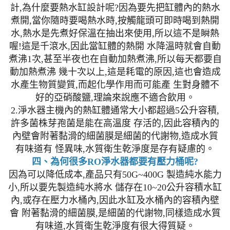
計,為什麼要熱水缸設計呢?因為要先把缸體內的熱水
煮開,當你隨時要喝熱水時,按觸龍頭可即時喝到熱開
水,熱水是先煮好保溫在抽出來使用,所以這不是瞬熱
喔!這是千滾水,因此當缸體的熱開 水降溫時就會自動
煮沸1次,甚至半夜也在自動加熱煮沸,所以每天都要自
動加熱煮沸 幾十次以上,這是耗電的原因,這也會造成
水產生物質變質,而起化學作用而可能產 生對身體不
好的亞硝酸鹽,理論來說應不適合飲用。
2.淨水器主機內的熱缸體通常大小都超過5公升容積,
許多菌株芽孢菌是能在高溫度 存活的,因此容積內的
內壁會附著黏滑的細菌膜是細菌的代謝物,造成水質
有味道有 怪異味,水質衛生乾淨度是存有疑慮的。
四、為何很多RO淨水器都要有壓力桶呢?
因為可以降低成本,產品只有50G~400G 製造純水能力
小,所以要先製造純水將水 儲存在10~20公升容積水缸
內,或存在壓力水桶內,因此水缸及水桶內的容積內壁
會 附著黏滑的細菌膜,是細菌的代謝物,同樣造成水質
有味道,水質衛生乾淨度有很大得質疑。