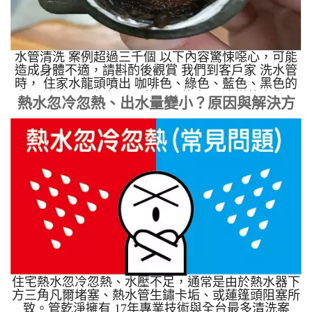
水管清洗 案例超過三千個 以下內容驚悚噁心，可能
造成身體不適，請斟酌後觀賞 我們到客戶家 洗水管
時， 住家水龍頭噴出 咖啡色、綠色、藍色、黑色的
水， 這就是我們每天用的、喝的水， 這樣的水你用
熱水忽冷忽熱、出水量變小？原因與解決方
得安心嗎?
案
住宅熱水忽冷忽熱、水壓不足，通常是由於熱水器下
方三角凡爾堵塞、熱水管生鏽卡垢、或蓮篷頭阻塞所
致。管乾淨擁有 17年專業技術與全台最多清洗案