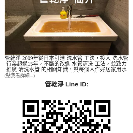
乾淨? 管乾淨超過15年的專業技術，擁有全省清洗案
例最多清洗管路經驗，公司不斷的精進技術與經驗累
積，可提供給加盟商學習，我們提供完善的機器教
學、現場手把手清洗教學、建立口碑形象、不斷創新
都是管乾淨努力的成果。高週波管路清洗機是採用日
本規格，簡單操作，輕鬆上手是管乾淨的宗旨。 管
乾淨對於洗水管的投入研發與創新、教育客戶、服務
客戶、也培育專業的管路清洗師傅。讓客戶能獲取最
大的滿意度為目標。管乾淨很重視服務態度與客戶滿
意度，讓這個水管清洗的行業可以發揚光大，我們就
是希望讓加盟商們可以比管乾淨技術更精良，服務更
管乾淨 2009年從日本引進 洗水管 工法，投入 洗水管
好。 我們擁有全台灣最全面、最多元的清洗水管成
行業超過15年，不斷的改進 水管清洗 工法，並致力
功案例(全省實際案例最多)，無論您的需求多複雜，
推廣 清洗水管 的相關知識，幫每個人作好居家用水
我們都有專業的解決方案與實戰經驗： 高規格廠房
的把關，讓每個人都有健康的身體。 管乾淨 2012年
(點我看詳細...)
設備清洗： 科學園區： 精密儀器與機台管路的專業
自創特殊 清洗水管 方法，並引進日本水管清洗機，
管乾淨 Line ID:
清洗案例，確保生產製程不受影響。 食品工廠： 嚴
開放廠商加盟。 管乾淨 2014年 全省 洗水管 案例最
格標準的生產管線與機台清洗，符合最高衛生要求。
多，成功案例高達99.5%。 本公司全省實際案例最
工廠散熱設備： 專業清洗散熱系統的機台與管路，
多，提供加盟經銷商最新自來水管清洗洗淨技術，來
有效提升降溫效率，節省能源。 營業與公共場所管
為各地的住宅／工廠／醫院／學校 / 工廠機台做自來
路維護： 飯店旅館： 徹底清洗全館管線，為您的顧
水管清洗服務。本公司不收加盟業者之加盟金、權利
客提供潔淨、穩定的用水品質。 學校、公家機
金，並提供加盟業者技術轉移及市場開發資訊，水管
關： 定期維護校園及辦公場所水管，保障師生與民
清洗機可應用於：醫院／學校／ 工廠機台與一般住
眾用水安全。 一般家庭安心用水保障： 一般住家、
宅的給自來水管污垢洗淨。 營業項目： 一、一般住
透天厝、公寓大樓： 專業深度清洗家用水管，改善
家、機關學校、飯店、公司、工廠機台各項管路之管