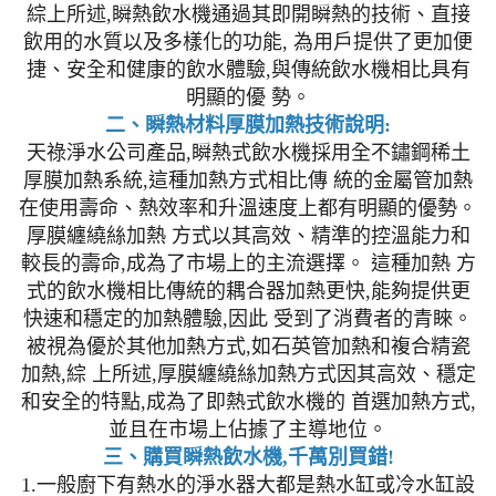
綜上所述,瞬熱飲水機通過其即開瞬熱的技術、直接
飲用的水質以及多樣化的功能, 為用戶提供了更加便
捷、安全和健康的飲水體驗,與傳統飲水機相比具有
明顯的優 勢。
二、瞬熱材料厚膜加熱技術說明:
天祿淨水公司產品,瞬熱式飲水機採用全不鏽鋼稀土
厚膜加熱系統,這種加熱方式相比傳 統的金屬管加熱
在使用壽命、熱效率和升溫速度上都有明顯的優勢。
厚膜纏繞絲加熱 方式以其高效、精準的控溫能力和
較長的壽命,成為了市場上的主流選擇。 這種加熱 方
式的飲水機相比傳統的耦合器加熱更快,能夠提供更
快速和穩定的加熱體驗,因此 受到了消費者的青睞。
被視為優於其他加熱方式,如石英管加熱和複合精瓷
加熱,綜 上所述,厚膜纏繞絲加熱方式因其高效、穩定
和安全的特點,成為了即熱式飲水機的 首選加熱方式,
並且在市場上佔據了主導地位。
三、購買瞬熱飲水機,千萬別買錯!
1.一般廚下有熱水的淨水器大都是熱水缸或冷水缸設