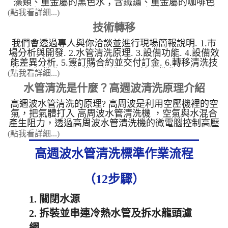
藻類、重金屬的黑色水；含鐵鏽、重金屬的咖啡色
水；含有菌藻類的綠水。 汙水顏色濃淡也會因為當
(點我看詳細...)
地的水質、水壓、水管的長短有所不一樣。 &nbsp;
技術轉移
乳白色水 這顏色的水含有雜菌類。 ...
我們會透過專人與你洽談並進行現場簡報說明. 1.市
場分析與開發. 2.水管清洗原理. 3.設備功能. 4.設備效
能差異分析. 5.簽訂購合約並交付訂金. 6.轉移清洗技
術(現場教學)，設備操作說明. 7.接案教學. 8.網路行
(點我看詳細...)
銷教學. 9.高週波設備保固期自交機起算3年.人為操作
水管清洗是什麼？高週波清洗原理介紹
不當及外力造成損害不 ...
高週波水管清洗的原理? 高周波是利用空壓機裡的空
氣，把氣體打入 高周波水管清洗機 ，空氣與水混合
產生阻力，透過高周波水管清洗機的微電腦控制高壓
電磁閥，一開一關之間就形成高周波。 &nbsp; 高周
(點我看詳細...)
波 水管清洗機 的微電腦控制高壓電磁閥，形成以下
高週波水管清洗標準作業流程
三種模式 1. 水槌衝擊清洗模式：連 ...
（12步驟）
1. 關閉水源
2. 拆裝並串連冷熱水管及拆水龍頭濾
網