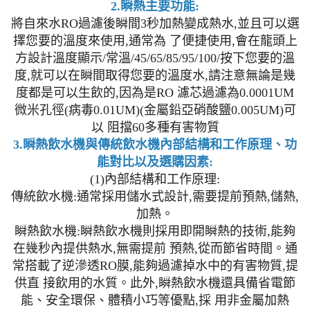
2.瞬熱主要功能:
將自來水RO過濾後瞬間3秒加熱變成熱水,並且可以選
擇您要的溫度來使用,通常為 了便捷使用,會在龍頭上
方設計溫度顯示/常溫/45/65/85/95/100/按下您要的溫
度,就可以在瞬間取得您要的溫度水,請注意無論是幾
度都是可以生飲的,因為是RO 濾芯過濾為0.0001UM
微米孔徑(病毒0.01UM)(金屬鉛亞硝酸鹽0.005UM)可
以 阻擋60多種有害物質
3.瞬熱飲水機與傳統飲水機內部結構和工作原理、功
能對比以及選購因素:
(1)內部結構和工作原理:
傳統飲水機:通常採用儲水式設計,需要提前預熱,儲熱,
加熱。
瞬熱飲水機:瞬熱飲水機則採用即開瞬熱的技術,能夠
在幾秒內提供熱水,無需提前 預熱,從而節省時間。通
常搭載了逆滲透RO膜,能夠過濾掉水中的有害物質,提
供直 接飲用的水質。此外,瞬熱飲水機還具備省電節
能、安全環保、體積小巧等優點,採 用非金屬加熱