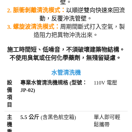
壁。
2. 脈衝剝離清洗模式：
以順逆雙向快速來回流
動，反覆沖洗管壁
。
3. 螺旋波清洗模式
：
周期間斷式打入空氣，製
造阻力把異物沖洗出來
。
施工時間短、低噪音，不須破壞建築物結構。
不使用臭氧或任何化學藥劑，無殘留疑慮。
水管清洗機
設
專業水管清洗機規格 (型號：
110V 電壓
備
JP-02)
項
目
主
5.5 公斤
(含黑色航空箱)
單人即可輕
機
鬆攜帶
重