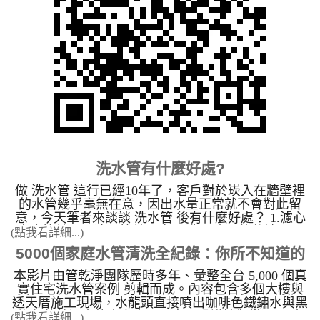
水質、恢復水壓，讓全家人的健康從源頭把關。 我
垢洗淨作業及水質改善工程。 二、開放全省加盟經
們採用先進的專業工法，能有效清除管壁髒污，並針
銷，並提供各種技術轉移。 為什麼要洗水管： 目
對不同材質、不同場所的管線特性，提供最安全、最
前生活品質提高及對養生的概念高漲，卻不知水管裡
有效的客製化清洗方案。 水管清洗機價格及內容
面有重金屬及細菌，以為只要裝了RO逆滲透就可以
專業級水管清洗設備-高周波清洗機(多家園區大廠指
安心的用水，卻不知道淨水器只能把雜質過濾乾淨，
定機種) 水管清洗機功能介紹 微電腦控制循環清洗 1.
無法處理細菌，同時在洗澡時也不知重金屬會慢慢從
水槌沖擊清洗模式 2.脈衝剝離清洗模
人體皮膚吸收至體內，日積月累會造成皮膚病變，所
式 3.螺旋波清洗模式 施
以本公司努力推廣給大眾了解，讓大眾能重視家庭
工時間短、低噪音，不須破壞建築物結構。 不使用
水管清洗 的重要性。 因台灣工業發達並不斷的進
臭氧或任何化學藥劑，無殘留疑慮。 高周波水管
步，導致各種的污染產生，間接或直接的影響到水的
清洗機功能展示影音 水管清洗機 設備項目 專業水管
品質。長久以來，人們對於生活用水的維護。對於
清洗機規格 (型號：JP-02) 110V 電壓 主機重量 5.5
洗水管 非常陌生。其原因是 清洗水管 技術及機台是
洗水管有什麼好處?
公斤 (含黑色航空箱) 單人即可輕鬆攜帶 操作壓力 最
由日本引進，台灣以前沒有這種技術。多方面思考，
大使用壓力 1.4 mpa 安全可控，確保輸出壓力 遙控距
水塔需要定期清洗，那自來 水管清洗 需不需要定期
做 洗水管 這行已經10年了，客戶對於崁入在牆壁裡
離 水平傳輸距離 30 - 150 公尺 高穿透力遙控，操作
清洗呢? 台灣定期洗水塔，日本卻定期清洗水管，
的水管幾乎毫無在意，因出水量正常就不會對此留
無障礙 清洗模式 1. 水槌衝擊 2. 脈衝剝離 3. 螺旋波
為什麼？日本非常重視生活品質，1970年前就研發出
意，今天筆者來談談 洗水管 後有什麼好處？ 1.濾心
清洗 微電腦控制電磁閥 尺寸 W265/B365/H360 (mm)
清洗水管 的相關技術 。台灣引用日本的 清洗水管 技
壽命比較長，濾心比較不容易髒 原本更換後濾心一
(點我看詳細...)
輕量化設計 適用環境 住宅／工廠／醫院／旅館 / 學
術，讓我們能處理自來水管的問題。 因水管和水塔
個禮拜就會變紅的，洗完後六個月都不會髒，可省下
5000個家庭水管清洗全紀錄：你所不知道的
校 / 工廠機台 多家科學園區大廠指定機種 標準配備
比起來，自來水管管徑小、平面流動、走向彎曲，本
不少成本。 &nbsp; 2.不須買桶裝水就� ...
日本 HITACHI 空壓機 (11KG)、高壓氣管3條、添加
來就比較容易堵塞卡垢，其骯髒的程度可想而知。水
本影片由管乾淨團隊歷時多年、彙整全台 5,000 個真
自來水管壁污染
藥劑桶 開箱即用 外箱 黑色航空箱 不怕髒 過壓保護
管經過長時間的使用，污泥、藻類、病菌，以及水中
實住宅洗水管案例 剪輯而成。內容包含多個大樓與
是 本機特色 人性化操作介面，操作簡便，初次使
所含各種的各種重金屬， 便附著於水管的管壁上；
透天厝施工現場，水龍頭直接噴出咖啡色鐵鏽水與黑
用即可輕易上手 售後服務完備，設備非人為保固三
加上水管長時間得使用所產生得鏽蝕， 種種的“東
綠色菌藻污水的真實畫面（畫面恐謹慎觀賞）。 本
(點我看詳細...)