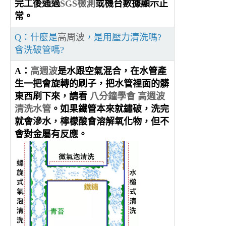
完工後通過
SGS檢測
或機台數據顯示正
常。
Q：什麼是
高周波
，是用壓力清洗嗎?
會洗破管嗎?
A：
高週波
是水跟空氣混合，在水管產
生一把會旋轉的刷子，把水管裡面的髒
東西刷下來，請看
八分鐘學會 高週波
清洗水管
。如果鐵管本來就鏽破，洗完
就會滲水，檸檬酸會溶解氧化物，但不
會對金屬有反應。