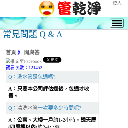
登入
常見問題 Q & A
首頁
》
問與答
觀看次數：121452
Q：洗水管是包通嗎?
A：只要本公司評估過後，包通才收
費。
Q：
清洗水管
一次要多少時間呢?
A：
公寓、大樓一戶
約1-2小時。
透天厝
(四層樓以內)
約2-4小時