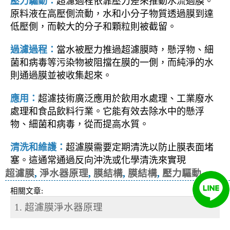
壓力驅動：
超濾過程依靠壓力差來推動水流過膜。
原料液在高壓側流動，水和小分子物質透過膜到達
低壓側，而較大的分子和顆粒則被截留。
過濾過程：
當水被壓力推過超濾膜時，懸浮物、細
菌和病毒等污染物被阻擋在膜的一側，而純淨的水
則通過膜並被收集起來。
應用：
超濾技術廣泛應用於飲用水處理、工業廢水
處理和食品飲料行業。它能有效去除水中的懸浮
物、細菌和病毒，從而提高水質。
清洗和維護：
超濾膜需要定期清洗以防止膜表面堵
塞。這通常通過反向沖洗或化學清洗來實現
超濾膜
,
淨水器原理
,
膜結構
,
膜結構
,
壓力驅動
相關文章:
1. 超濾膜淨水器原理