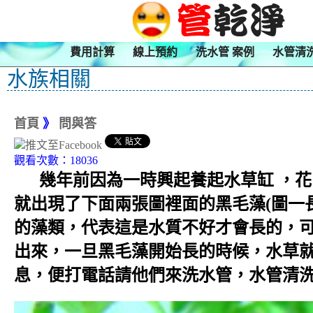
費用計算
線上預約
洗水管 案例
水管清
水族相關
首頁
》
問與答
觀看次數：18036
幾年前因為一時興起養起水草缸 ，花
就出現了下面兩張圖裡面的黑毛藻(圖一
的藻類，代表這是水質不好才會長的，可
出來，一旦黑毛藻開始長的時候，水草
息，便打電話請他們來洗水管，水管清