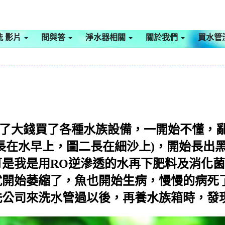
洗 影片
問與答
淨水器相關
關於我們
買水管
了大錢買了各種水族設備，一開始不懂，
長在水早上，圖二長在細沙上)，開始長出
是我是用RO逆滲透的水再下肥料及消化
就開始萎縮了，魚也開始生病，慢慢的病死
洗公司來洗水管過以後，再養水族箱時，發