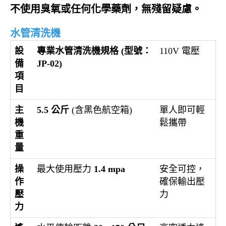
不使用臭氧或任何化學藥劑，無殘留疑慮。
水管清洗機
設
專業水管清洗機規格 (型號：
110V 電壓
備
JP-02)
項
目
主
5.5 公斤
(含黑色航空箱)
單人即可輕
機
鬆攜帶
重
量
操
最大使用壓力
1.4 mpa
安全可控，
作
確保輸出壓
壓
力
力