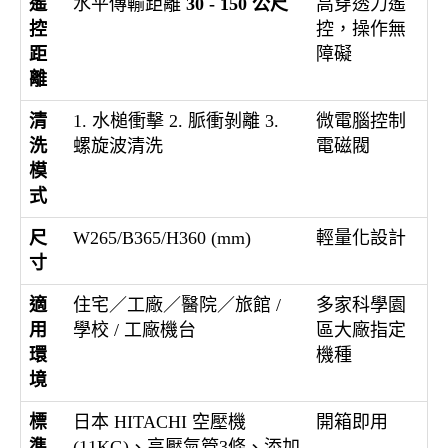
遙
水平傳輸距離
30 - 150 公尺
高穿透力遙
控
控，操作無
距
障礙
離
清
1. 水槌衝擊 2. 脈衝剝離 3.
微電腦控制
洗
螺旋波清洗
電磁閥
模
式
尺
W265/B365/H360 (mm)
輕量化設計
寸
適
住宅／工廠／醫院／旅館 /
多家科學園
用
學校 / 工廠機台
區大廠指定
環
機種
境
標
日本 HITACHI 空壓機
開箱即用
準
(11KG)、高壓氣管3條、添加