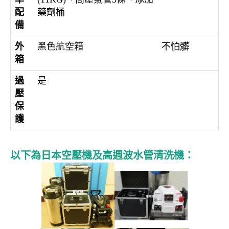
配
藥劑桶
備
外
黑色航空箱
不怕髒
箱
過
是
壓
保
護
以下為日本空壓機及高週波水管清洗機：