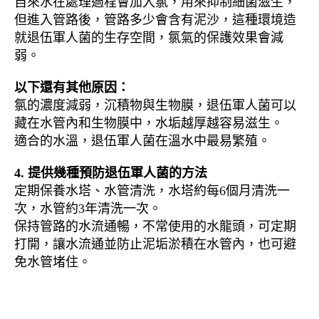
自來水在處理過程會加入氯，用來抑制細菌滋生，
但進入管路後，管路多少會含有泥沙，這種環境造
就退伍軍人菌的生存空間，氯氣的保護效果會減
弱。
以下還有其他原因：
氯的濃度減弱，沉積物與生物膜，退伍軍人菌可以
藏在水管內和生物膜中，水垢越厚越容易滋生。
適合的水溫，退伍軍人菌在溫水中最易繁殖。
4. 提供幾種預防退伍軍人菌的方法
定期保養水塔、水管清洗，水塔約每6個月清洗一
次，水管約3年清洗一次。
保持管路的水流通暢，不常使用的水龍頭，可定期
打開，讓水流通並防止泥垢淤積在水管內，也可避
免水管堵住。
退伍軍人菌, 人體健康, 預防退伍軍
人菌的方法, 清洗管路, 水管汙垢, 細