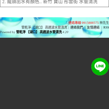
2. 龍頭出水有顏色.. 新竹 寶山 彤雲街 水管清洗
連絡專線 0915888575
林先生
管乾淨 【湖口】 高週波水管清洗
|
連絡我們
|
友情連結
|
RSS
Powered by
管乾淨 【湖口】 高週波水管清洗
4.20