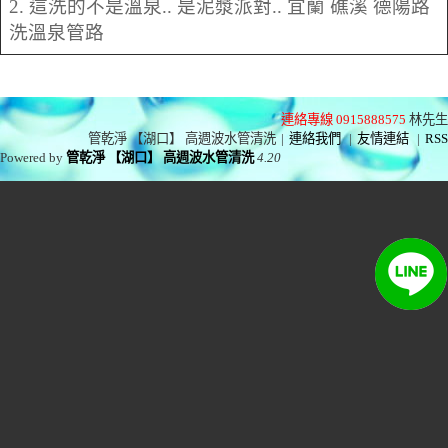
2. 這洗的不是溫泉.. 是泥漿派對.. 宜蘭 礁溪 德陽路
洗溫泉管路
連絡專線 0915888575
林先生
管乾淨 【湖口】 高週波水管清洗
|
連絡我們
|
友情連結
|
RSS
Powered by
管乾淨 【湖口】 高週波水管清洗
4.20