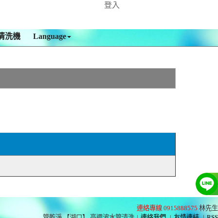
登入
清洗機
Language
連絡專線 0915888575
林先生
管乾淨 【湖口】 高週波水管清洗
|
連絡我們
|
友情連結
|
RSS