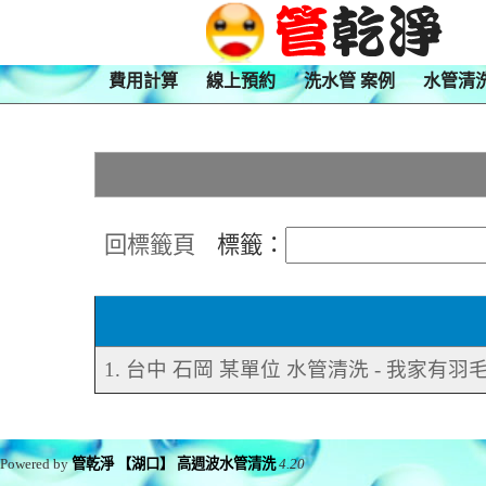
費用計算
線上預約
洗水管 案例
水管清
回標籤頁
標籤：
1. 台中 石岡 某單位 水管清洗 - 我家有羽
Powered by
管乾淨 【湖口】 高週波水管清洗
4.20