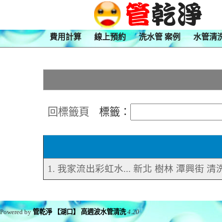
費用計算
線上預約
洗水管 案例
水管清
回標籤頁
標籤：
1. 我家流出彩虹水... 新北 樹林 潭興街 
Powered by
管乾淨 【湖口】 高週波水管清洗
4.20