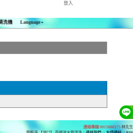
登入
清洗機
Language
連絡專線 0915888575
林先生
管乾淨 【湖口】 高週波水管清洗
|
連絡我們
|
友情連結
|
RSS