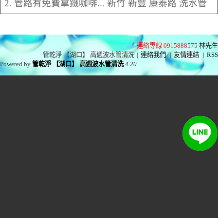
2. 管路有免費拿鐵咖啡... 新竹 新豐 康泰路 洗水管
連絡專線 0915888575
林先生
管乾淨 【湖口】 高週波水管清洗
|
連絡我們
|
友情連結
|
RSS
Powered by
管乾淨 【湖口】 高週波水管清洗
4.20