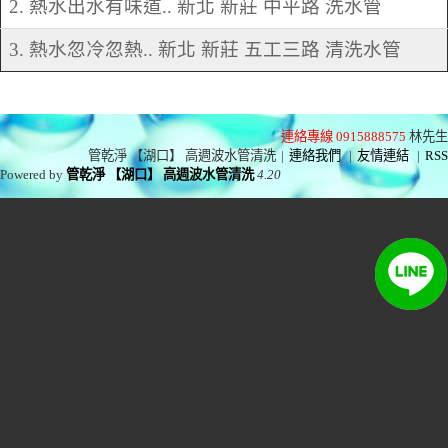
2. 熱水出水有味道.. 新北 新莊 中平路 洗水管
3. 熱水忽冷忽熱.. 新北 新莊 五工三路 清洗水管
連絡專線 0915888575
林先生
管乾淨 【湖口】 高週波水管清洗
|
連絡我們
|
友情連結
|
RSS
Powered by
管乾淨 【湖口】 高週波水管清洗
4.20