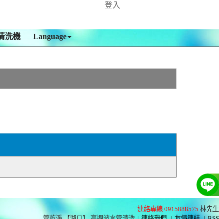
登入
清洗機
Language
連絡專線 0915888575
林先生
管乾淨 【湖口】 高週波水管清洗
|
連絡我們
|
友情連結
|
RSS