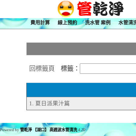
費用計算
線上預約
洗水管 案例
水管清
回標籤頁
標籤：
1. 夏日派果汁篇
Powered by
管乾淨 【湖口】 高週波水管清洗
4.20