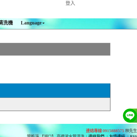
登入
清洗機
Language
連絡專線 0915888575
林先生
管乾淨 【湖口】 高週波水管清洗
|
連絡我們
|
友情連結
|
RSS