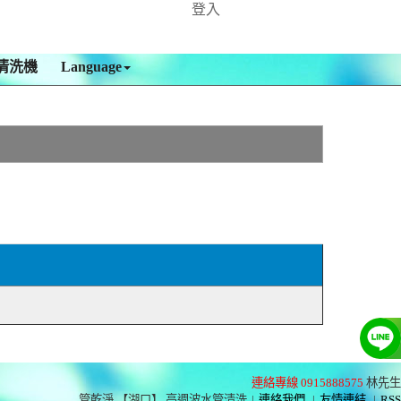
登入
清洗機
Language
連絡專線 0915888575
林先生
管乾淨 【湖口】 高週波水管清洗
|
連絡我們
|
友情連結
|
RSS