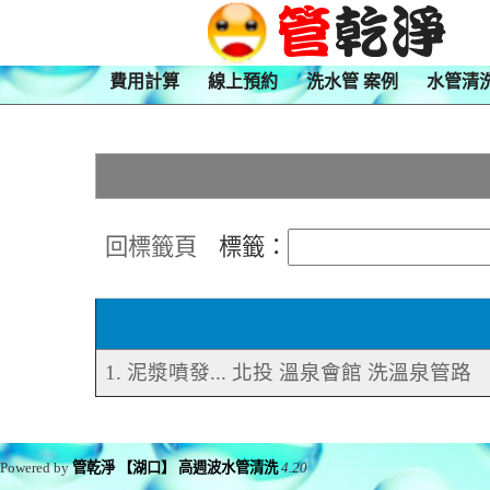
費用計算
線上預約
洗水管 案例
水管清
回標籤頁
標籤：
1. 泥漿噴發... 北投 溫泉會館 洗溫泉管路
Powered by
管乾淨 【湖口】 高週波水管清洗
4.20