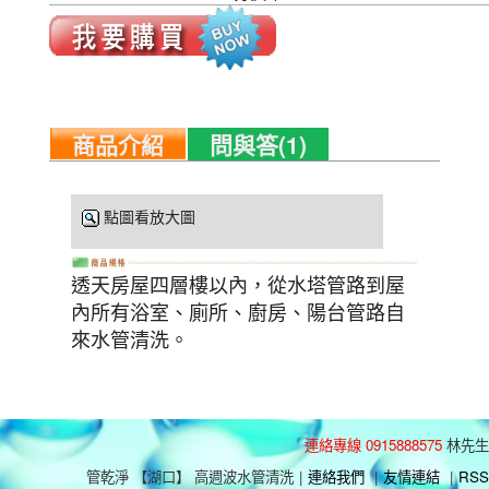
商品介紹
問與答(1)
點圖看放大圖
透天房屋四層樓以內，從水塔管路到屋
內所有浴室、廁所、廚房、陽台管路自
來水管清洗。
連絡專線 0915888575
林先生
管乾淨 【湖口】 高週波水管清洗
|
連絡我們
|
友情連結
|
RSS