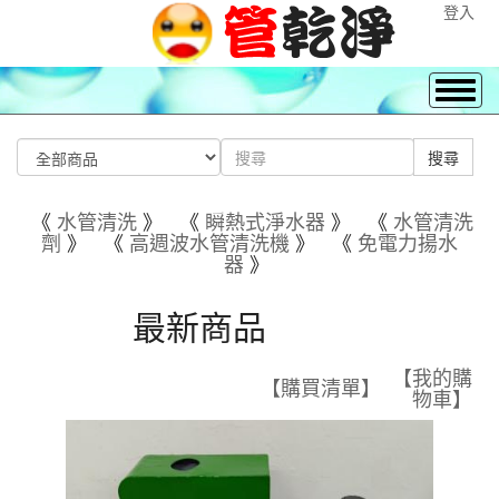
登入
《
水管清洗
》 《
瞬熱式淨水器
》 《
水管清洗
劑
》 《
高週波水管清洗機
》 《
免電力揚水
器
》
最新商品
【我的購
【購買清單】
物車】