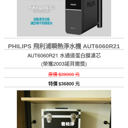
PHILIPS 飛利浦瞬熱淨水機 AUT6060R21
AUT6060R21 水通道蛋白膜濾芯
(榮獲2003諾貝爾獎)
自動清洗功能，讓您喝不到隔夜水
原價 $39000 元
特價 $36800 元