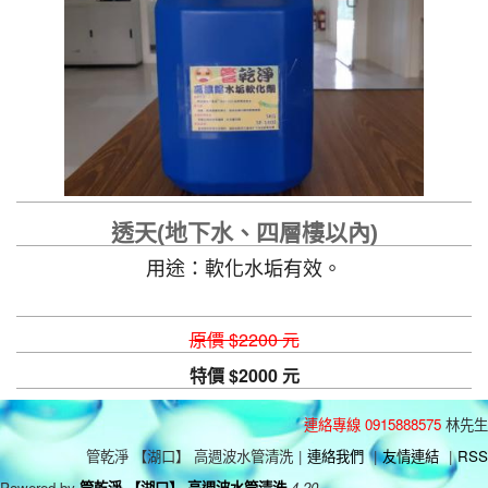
透天(地下水、四層樓以內)
用途：軟化水垢有效。
原價 $2200 元
特價 $2000 元
連絡專線 0915888575
林先生
管乾淨 【湖口】 高週波水管清洗
|
連絡我們
|
友情連結
|
RSS
Powered by
管乾淨 【湖口】 高週波水管清洗
4.20