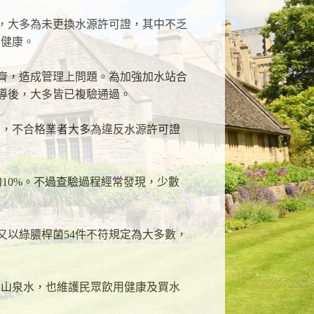
成，大多為未更換水源許可證，其中不乏
用健康。
不齊，造成管理上問題。為加強加水站合
輔導後，大多皆已複驗通過。
期，不合格業者大多為違反水源許可證
約10%。不過查驗過程經常發現，少數
又以綠膿桿菌54件不符規定為大多數，
到山泉水，也維護民眾飲用健康及買水