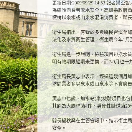
更新日期:2009/09/29 14:53 記者欒
為維護消費者飲水安全，高雄縣政府衛生
標榜以泉水或山泉水混淆消費者，縣長
衛生局指出，有鑒於多數縣民習慣至加
法化及水質衛生管理，衛生局今年1月至
衛生局進一步說明，檢驗項目包括水
明有效期限過期未更換。而7-9月也一
衛生局長黃志中表示，經過這幾個月加強
坊間業者多以泉水或山泉水等不實廣
黃志中也說，加水站(車)檢驗項目也
其餘為大腸桿菌4件、糞便性鏈球菌2
縣長楊秋興在主管會報中，指示衛生
安全。