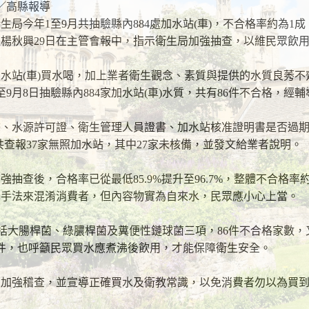
丕智／高縣報導
局今年1至9月共抽驗縣內884處加水站(車)，不合格率約為1
楊秋興29日在主管會報中，指示衛生局加強抽查，以維民眾飲
水站(車)買水喝，加上業者衛生觀念、素質與提供的水質良莠
9月8日抽驗縣內884家加水站(車)水質，共有86件不合格，經
質、水源許可證、衛生管理人員證書、加水站核准證明書是否過
共查報37家無照加水站，其中27家未核備，並發文給業者說明。
抽查後，合格率已從最低85.9%提升至96.7%，整體不合格率
告手法來混淆消費者，但內容物實為自來水，民眾應小心上當。
包括大腸桿菌、綠膿桿菌及糞便性鏈球菌三項，86件不合格家數，
8件，也呼籲民眾買水應煮沸後飲用，才能保障衛生安全。
局加強稽查，並宣導正確買水及衛教常識，以免消費者勿以為買