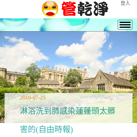
登入
2010-07-25
淋浴洗到肺感染蓮蓬頭太髒
害的(自由時報)