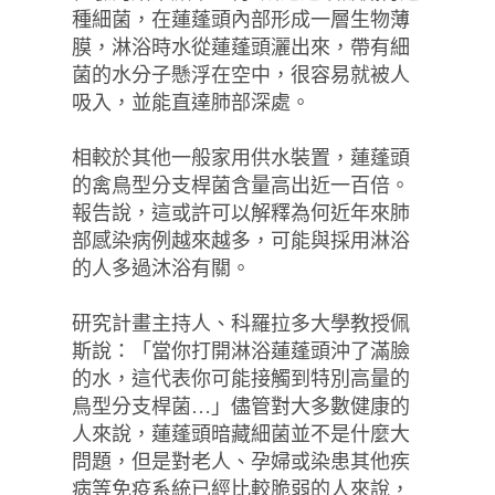
種細菌，在蓮蓬頭內部形成一層生物薄
膜，淋浴時水從蓮蓬頭灑出來，帶有細
菌的水分子懸浮在空中，很容易就被人
吸入，並能直達肺部深處。
相較於其他一般家用供水裝置，蓮蓬頭
的禽鳥型分支桿菌含量高出近一百倍。
報告說，這或許可以解釋為何近年來肺
部感染病例越來越多，可能與採用淋浴
的人多過沐浴有關。
研究計畫主持人、科羅拉多大學教授佩
斯說：「當你打開淋浴蓮蓬頭沖了滿臉
的水，這代表你可能接觸到特別高量的
鳥型分支桿菌…」儘管對大多數健康的
人來說，蓮蓬頭暗藏細菌並不是什麼大
問題，但是對老人、孕婦或染患其他疾
病等免疫系統已經比較脆弱的人來說，