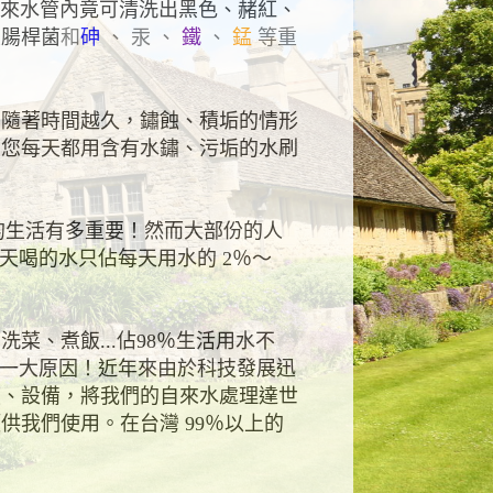
來水管內竟可清洗出黑色、赭紅、
大腸桿菌
和
砷
、 汞 、
鐵
、
錳
等重
隨著時間越久，鏽蝕、積垢的情形
。您每天都用含有水鏽、污垢的水刷
生活有多重要！然而大部份的人
天喝的水只佔每天用水的
2
％～
、洗菜、煮飯
...
佔
98
％生活用水不
一大原因！近年來由於科技發展迅
技、設備，將我們的自來水處理達世
頭供我們使用。在台灣
99
％以上的