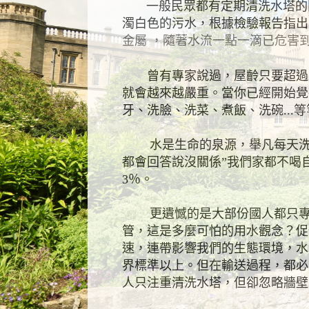
一般民眾都有定期清洗水塔的關
濁白色的污水，根據檢驗報告指出
金屬 ，隨著水流一點一滴已危害
曾有專家說過，屋齡只要超過五
就會越來越嚴重。當你已經開始覺
牙、洗臉、洗菜、煮飯、洗碗
...
等
水是生命的泉源，舉凡每天洗的
都會回答說沒關係
”
我們家都不喝
3
％。
更遺憾的是大部份國人都只專
管，這是多麼可怕的用水觀念？促
速，連帶影響我們的生態環境，水
界標準以上。但在輸送過程，都必
人只注重清洗水塔，但卻忽略牆壁