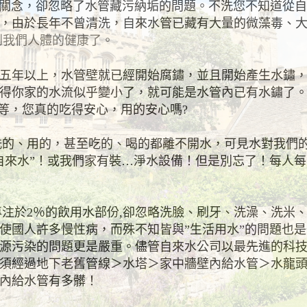
念，卻忽略了水管藏污納垢的問題。不洗您不知道從自
，由於長年不曾清洗，自來水管已藏有大量的微藻毒、
到我們人體的健康了。
年以上，水管壁就已經開始腐鏽，並且開始產生水鏽，
得你家的水流似乎變小了，就可能是水管內已有水鏽了
等，您真的吃得安心，用的安心嗎?
、用的，甚至吃的、喝的都離不開水，可見水對我們的
自來水
”
！或我們家有裝
…
淨水設備！但是別忘了！每人每
注於
2
％的飲用水部份
,
卻忽略洗臉、刷牙、洗澡、洗米
使國人許多慢性病，而殊不知皆與
”
生活用水
”
的問題也是
源污染的問題更是嚴重。儘管自來水公司以最先進的科
須經過地下老舊管線＞水塔＞家中牆壁內給水管＞水龍
內給水管有多髒！