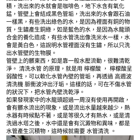
積，洗出來的水就會是咖啡色，地下水含有氧化
錳，管壁上會結成黑色管垢，洗出來的水會跟石油
一樣黑，有些洗出綠色的水，是因為裡面有銅的物
質，生鏽產生銅綠，如是藍色的水，是因為水龍頭
合金的養化造成，有些水管洗出像洗米水一樣，水
會是黃白色，這說明水管裡面沒有生鏽，所以只洗
出水管壁的生物膜。
管壁上的髒東西，如是靠一般水壓流動，很難清乾
淨。 清洗水管 的原理，就是用 檸檬酸 ， 檸檬酸呈
弱酸性，可以軟化水管內壁的管垢，再透過 高週波
清洗機 脈衝波沖出汙垢。這樣的話，可在不傷水管
的狀況下，把水管內壁洗乾淨。
如果發現家中的水龍頭超過一周沒有使用再開啟，
會有髒水流出的現象，或是流出水量越來越少，熱
水器有時候點不著，或是等很久才有熱水，或是清
洗過水塔之後，水中還是會有沉澱物和異味，都是
水管產生沉積物，這時候就需要 水管清洗 。