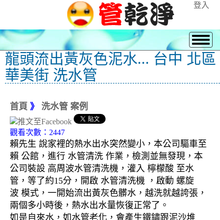
登入
龍頭流出黃灰色泥水... 台中 北區
華美街 洗水管
首頁
》
洗水管 案例
觀看次數：2447
賴先生 說家裡的熱水出水突然變小，本公司驅車至
賴 公館，進行 水管清洗 作業，檢測並無發現，本
公司裝設 高周波水管清洗機，灌入 檸檬酸 至水
管，等了約15分，開啟 水管清洗機 ，啟動 螺旋
波 模式，一開始流出黃灰色髒水，越洗就越誇張，
兩個多小時後，熱水出水量恢復正常了。
如是自來水，如水管老化，會產生鐵鏽跟泥沙堆