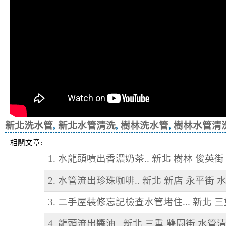
新北洗水管
,
新北水管清洗
,
樹林洗水管
,
樹林水管清
相關文章:
1. 水龍頭噴出香濃奶茶.. 新北 樹林 俊英街
2. 水管流出珍珠咖啡.. 新北 新店 永平街 
3. 二手屋裝修忘記檢查水管堵住... 新北 
4. 龍頭流出醬油.. 新北 三重 雙園街 水管