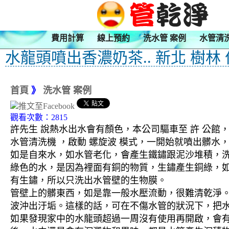
費用計算
線上預約
洗水管 案例
水管清
水龍頭噴出香濃奶茶.. 新北 樹林
首頁
》
洗水管 案例
觀看次數：2815
許先生 說熱水出水會有顏色，本公司驅車至 許 公館，
水管清洗機 ，啟動 螺旋波 模式，一開始就噴出髒
如是自來水，如水管老化，會產生鐵鏽跟泥沙堆積，
綠色的水，是因為裡面有銅的物質，生鏽產生銅綠，
有生鏽，所以只洗出水管壁的生物膜。
管壁上的髒東西，如是靠一般水壓流動，很難清乾淨。 
波沖出汙垢。這樣的話，可在不傷水管的狀況下，把
如果發現家中的水龍頭超過一周沒有使用再開啟，會