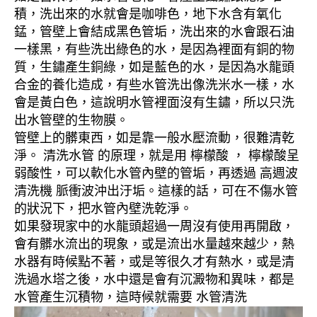
積，洗出來的水就會是咖啡色，地下水含有氧化
錳，管壁上會結成黑色管垢，洗出來的水會跟石油
一樣黑，有些洗出綠色的水，是因為裡面有銅的物
質，生鏽產生銅綠，如是藍色的水，是因為水龍頭
合金的養化造成，有些水管洗出像洗米水一樣，水
會是黃白色，這說明水管裡面沒有生鏽，所以只洗
出水管壁的生物膜。
管壁上的髒東西，如是靠一般水壓流動，很難清乾
淨。 清洗水管 的原理，就是用 檸檬酸 ， 檸檬酸呈
弱酸性，可以軟化水管內壁的管垢，再透過 高週波
清洗機 脈衝波沖出汙垢。這樣的話，可在不傷水管
的狀況下，把水管內壁洗乾淨。
如果發現家中的水龍頭超過一周沒有使用再開啟，
會有髒水流出的現象，或是流出水量越來越少，熱
水器有時候點不著，或是等很久才有熱水，或是清
洗過水塔之後，水中還是會有沉澱物和異味，都是
水管產生沉積物，這時候就需要 水管清洗