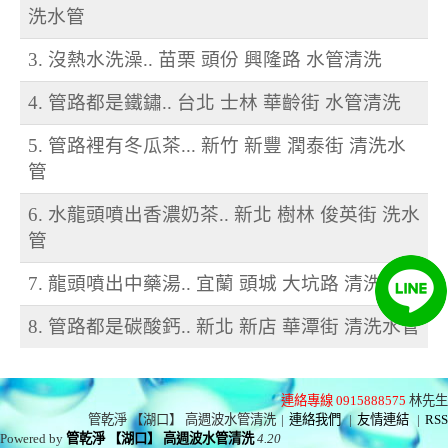
洗水管
3. 沒熱水洗澡.. 苗栗 頭份 興隆路 水管清洗
4. 管路都是鐵鏽.. 台北 士林 華齡街 水管清洗
5. 管路裡有冬瓜茶... 新竹 新豐 潤泰街 清洗水
管
6. 水龍頭噴出香濃奶茶.. 新北 樹林 俊英街 洗水
管
7. 龍頭噴出中藥湯.. 宜蘭 頭城 大坑路 清洗水管
8. 管路都是碳酸鈣.. 新北 新店 華潭街 清洗水管
連絡專線 0915888575
林先生
管乾淨 【湖口】 高週波水管清洗
|
連絡我們
|
友情連結
|
RSS
Powered by
管乾淨 【湖口】 高週波水管清洗
4.20