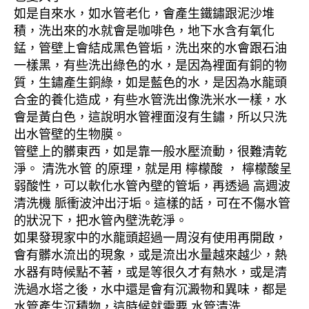
如是自來水，如水管老化，會產生鐵鏽跟泥沙堆
積，洗出來的水就會是咖啡色，地下水含有氧化
錳，管壁上會結成黑色管垢，洗出來的水會跟石油
一樣黑，有些洗出綠色的水，是因為裡面有銅的物
質，生鏽產生銅綠，如是藍色的水，是因為水龍頭
合金的養化造成，有些水管洗出像洗米水一樣，水
會是黃白色，這說明水管裡面沒有生鏽，所以只洗
出水管壁的生物膜。
管壁上的髒東西，如是靠一般水壓流動，很難清乾
淨。 清洗水管 的原理，就是用 檸檬酸 ， 檸檬酸呈
弱酸性，可以軟化水管內壁的管垢，再透過 高週波
清洗機 脈衝波沖出汙垢。這樣的話，可在不傷水管
的狀況下，把水管內壁洗乾淨。
如果發現家中的水龍頭超過一周沒有使用再開啟，
會有髒水流出的現象，或是流出水量越來越少，熱
水器有時候點不著，或是等很久才有熱水，或是清
洗過水塔之後，水中還是會有沉澱物和異味，都是
水管產生沉積物，這時候就需要 水管清洗