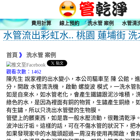
費用計算
線上預約
洗水管 案例
水管清
水管流出彩虹水.. 桃園 蓮埔街 
首頁
》
洗水管 案例
觀看次數：1462
陳先生 說家裡的出水變小，本公司驅車至 陳 公館，進
分，開啟 水管清洗機 ，啟動 螺旋波 模式，一洗
如是自來水，如水管老化，會產生鐵鏽跟泥沙堆積，
綠色的水，是因為裡面有銅的物質，生鏽產生銅綠，
有生鏽，所以只洗出水管壁的生物膜。
管壁上的髒東西，如是靠一般水壓流動，很難清乾淨。 
波沖出汙垢。這樣的話，可在不傷水管的狀況下，把
如果發現家中的水龍頭超過一周沒有使用再開啟，會