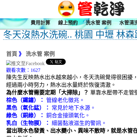
費用計算
線上預約
洗水管 案例
水管清
冬天沒熱水洗碗.. 桃園 中壢 林森
首頁
》
洗水管 案例
觀看次數：1627
陳先生反映熱水出水越來越小，冬天洗碗覺得很困擾
經過兩小時努力，熱水出水量終於恢復清澈。
為什麼水管需要定期「大掃除」？
單靠水壓帶不走管
棕色（鐵鏽）：
管線老化徵兆。
黑色（氧化錳）：
常見於地下水源。
綠色（銅綠）：
銅合金接頭氧化。
乳白（生物膜）：
細菌黏液滋生的警訊。
當出現水色發黃、出水變小、異味不散時，就是水管