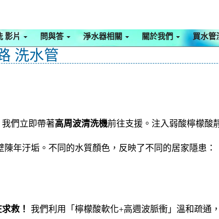
洗 影片
問與答
淨水器相關
關於我們
買水管
路 洗水管
，我們立即帶著
高周波清洗機
前往支援。注入弱酸檸檬酸
壁陳年汙垢。不同的水質顏色，反映了不同的居家隱患：
在求救！
我們利用「檸檬酸軟化+高週波脈衝」溫和疏通