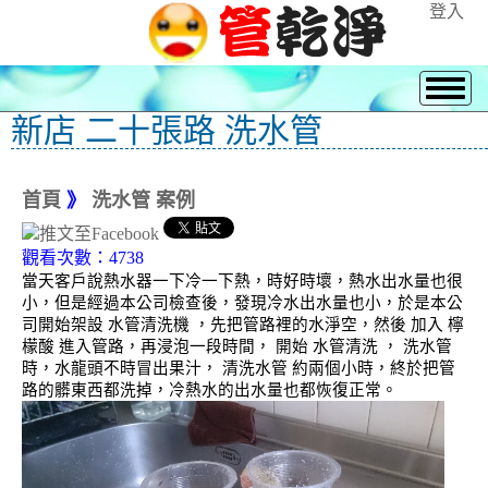
登入
新店 二十張路 洗水管
首頁
》
洗水管 案例
觀看次數：4738
當天客戶說熱水器一下冷一下熱，時好時壞，熱水出水量也很
小，但是經過本公司檢查後，發現冷水出水量也小，於是本公
司開始架設 水管清洗機 ，先把管路裡的水淨空，然後 加入 檸
檬酸 進入管路，再浸泡一段時間， 開始 水管清洗 ， 洗水管
時，水龍頭不時冒出果汁， 清洗水管 約兩個小時，終於把管
路的髒東西都洗掉，冷熱水的出水量也都恢復正常。