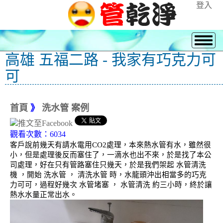
登入
高雄 五福二路 - 我家有巧克力可
可
首頁
》
洗水管 案例
觀看次數：6034
客戶說前幾天有請水電用CO2處理，本來熱水管有水，雖然很
小，但是處理後反而塞住了，一滴水也出不來，於是找了本公
司處理，好在只有管路塞住只幾天，於是我們架起 水管清洗
機 ，開始 洗水管 ， 清洗水管 時，水龍頭沖出相當多的巧克
力可可，過程好幾次 水管堵塞 ， 水管清洗 約三小時，終於讓
熱水水量正常出水。