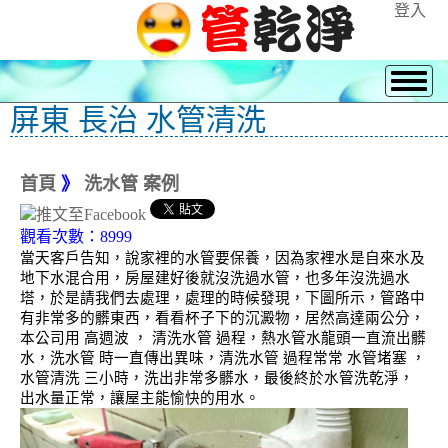
登入
屏東 長治 水管清洗
首頁
》
洗水管 案例
觀看次數：8999
當天客戶告知，說家裡的水管要保養，因為家裡水是自來水及
地下水混合用，房屋建好後就沒洗過水管，也多年沒洗過水
塔，於是請我們去處理，處理的時候發現，下圖所示，管路中
有非常多的髒東西，看看杯子下的沉澱物，居然高達兩公分，
本公司用 高週波 ， 清洗水管 過程，熱水管水龍頭一直流出髒
水，洗水管 時一直傳出異味，清洗水管 過程常常 水管堵塞 ，
水管清洗 三小時，洗出非常多髒水，最後終於水管洗乾淨，
出水量正常，讓屋主能愉快的用水。