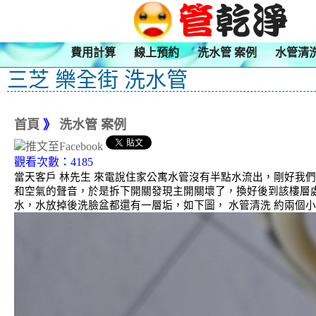
費用計算
線上預約
洗水管 案例
水管清
三芝 樂全街 洗水管
首頁
》
洗水管 案例
觀看次數：4185
當天客戶 林先生 來電說住家公寓水管沒有半點水流出，剛好我
和空氣的聲音，於是拆下開關發現主開關壞了，換好後到該樓層處
水，水放掉後洗臉盆都還有一層垢，如下圖， 水管清洗 約兩個