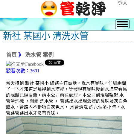
登入
新社 某國小 清洗水管
首頁
》
洗水管 案例
觀看次數：3691
當天接到 新社 某國小 總務主任電話，說水有異味，仔細詢問
了一下才知道是鳥掉到水塔裡，等發現有異味後到水塔查看鳥
的屍體已經腐爛，請本公司前往處理，本公司到現場架起 水
管清洗機 ，開始 洗水管 ， 管路出水出現濃濃的臭味及灰白色
髒水，管路內不斷噴白灰色水， 水管清洗 約六個多小時，水
管路管路出水才沒有異味。