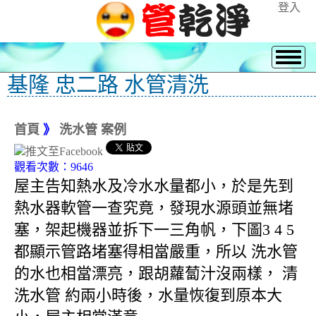
登入
基隆 忠二路 水管清洗
首頁
》
洗水管 案例
觀看次數：9646
屋主告知熱水及冷水水量都小，於是先到
熱水器軟管一查究竟，發現水源頭並無堵
塞，架起機器並拆下一三角帆，下圖3 4 5
都顯示管路堵塞得相當嚴重，所以 洗水管
的水也相當漂亮，跟胡蘿蔔汁沒兩樣， 清
洗水管 約兩小時後，水量恢復到原本大