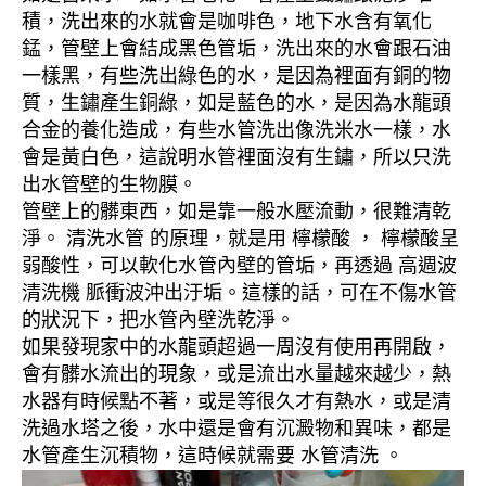
積，洗出來的水就會是咖啡色，地下水含有氧化
錳，管壁上會結成黑色管垢，洗出來的水會跟石油
一樣黑，有些洗出綠色的水，是因為裡面有銅的物
質，生鏽產生銅綠，如是藍色的水，是因為水龍頭
合金的養化造成，有些水管洗出像洗米水一樣，水
會是黃白色，這說明水管裡面沒有生鏽，所以只洗
出水管壁的生物膜。
管壁上的髒東西，如是靠一般水壓流動，很難清乾
淨。 清洗水管 的原理，就是用 檸檬酸 ， 檸檬酸呈
弱酸性，可以軟化水管內壁的管垢，再透過 高週波
清洗機 脈衝波沖出汙垢。這樣的話，可在不傷水管
的狀況下，把水管內壁洗乾淨。
如果發現家中的水龍頭超過一周沒有使用再開啟，
會有髒水流出的現象，或是流出水量越來越少，熱
水器有時候點不著，或是等很久才有熱水，或是清
洗過水塔之後，水中還是會有沉澱物和異味，都是
水管產生沉積物，這時候就需要 水管清洗 。