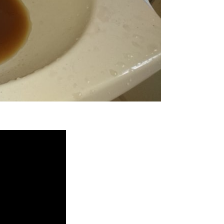
堵塞
,
熱水忽冷忽熱