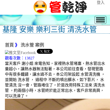
登入
基隆 安樂 樂利三街 清洗水管
首頁
》
洗水管 案例
觀看次數：13827
當天客戶 謝小姐 來電告知，家裡熱水管堵塞，熱水管出水
量超小，讓熱水器無法點著，本公司前往查看，發現管路
中有很多鐵鏽，讓水過不去，本公司架設起 水管清洗機 ，
並開始 洗水管 ， 過程中 不斷的噴出髒水，如下影片， 水
管清洗 沒一會，管路堵住了，於是改用特殊工法來 清洗水
管 ，約兩個小時，水管終於能正常出水，客戶非常高興，
可以洗澡了。