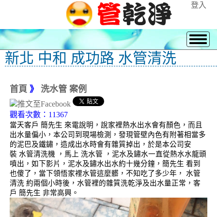
登入
新北 中和 成功路 水管清洗
首頁
》
洗水管 案例
觀看次數：11367
當天客戶 簡先生 來電說明，說家裡熱水出水會有顏色，而且
出水量偏小，本公司到現場檢測，發現管壁內色有附著相當多
的泥巴及鐵鏽，造成出水時會有雜質掉出，於是本公司安
裝 水管清洗機 ，馬上 洗水管 ，泥水及鏽水一直從熱水水龍頭
噴出，如下影片，泥水及鏽水出水約十幾分鐘，簡先生 看到
也傻了，當下領悟家裡水管這麼髒，不知吃了多少年， 水管
清洗 約兩個小時後，水管裡的雜質洗乾淨及出水量正常，客
戶 簡先生 非常高興。