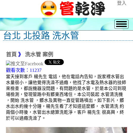
登入
台北 北投路 洗水管
首頁
》
洗水管 案例
觀看次數：11237
當天接到客戶 楊先生 電話，他在電話內告知，說家裡水管出
水量很小，讓他覺得洗澡不過癮，他找了水電及熱水器的技師
來檢查，都說機器沒問題，有問題的是水管，於是本公司到現
場檢測，發現管路中有髒東西堵住，本公司裝起 水管清洗機
，開始 洗水管 ，髒水及異物一直從管路噴出，如下影片，髒
水出水約幾十分鐘，楊先生看了才知道這麼髒， 水管清洗 約
兩個小時後，水管出水總算洗乾淨，客戶 楊先生 很高興，終
於可以過癮洗澡了。