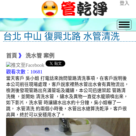
登入
台北 中山 復興北路 水管清洗
首頁
》
洗水管 案例
觀看次數：10681
當天客戶 吳小姐 打電話來詢問管路清洗事項，在客戶說明後
本公司前往現場處理，客戶說家裡熱水管出水會有異物流出，
檢測後發現管路出充滿管垢及鐵鏽，本公司迅速架起 管路清
洗機 ，並開始 清洗水管 ，鏽水及異物一直從水龍頭噴出來，
如下影片，洗水管 時讓鏽水出水約十分鐘，吳小姐嚇了一
跳， 水管清洗 約兩個小時後，水管出水總算洗乾淨，客戶很
高興，終於可以安穩用水了。