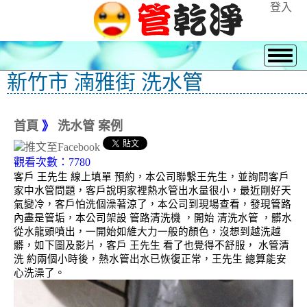
登入
新竹市 湳雅街 洗水管
首頁
》
洗水管 案例
觀看次數：7780
客戶 王先生 線上填單 預約，本公司聯繫王先生，並詢問客戶
家中水管問題，客戶說明家裡熱水管出水量很小，最近剛好天
氣變冷，客戶怕洗個澡著涼了，本公司到現場查看，發現管路
內盡是管垢，本公司架設 管路清洗機 ，開始 清洗水管 ，髒水
從水龍頭噴出，一開始如維大力一般的顏色，沒想到越洗越
髒，如下圖及影片，客戶 王先生 看了也覺得不舒服， 水管清
洗 約兩個小時後，熱水管出水已恢復正常，王先生 總算能安
心洗澡了。