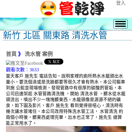
登入
新竹 北區 關東路 清洗水管
首頁
》
洗水管 案例
觀看次數：3633
當天客戶 施先生 電話告知，說明家裡的廁所熱水水龍頭出水
量小，要洗個澡或是洗臉都要等很久才會有熱水，本公司驅車
到施 公館並現場檢測，發現管路中有很厚的碳酸鈣管垢，本
公司迅速架起 水管管路清洗機 ，開始 清洗水管 ，髒水從水龍
頭流出，噴出不少一塊塊髒東西，水龍頭像是源源不絕的礦
泉，如下圖及影片，客戶 施先生 看到覺得很噁心，清洗時有
幾次讓水管堵住，本公司改用特殊洗水管工法， 水管清洗 約
兩個小時後，髒東西處理完畢，出水也正常了，施先生 總算
能正常用水了。