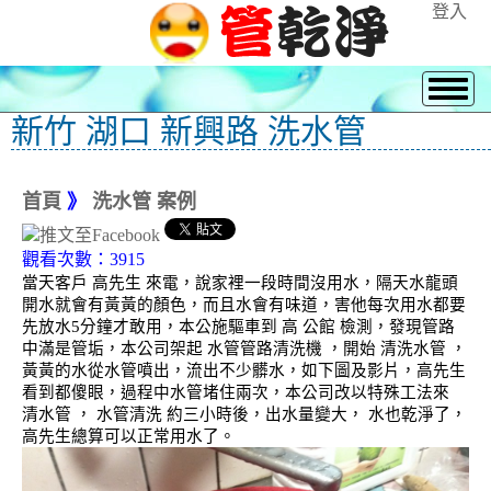
登入
新竹 湖口 新興路 洗水管
首頁
》
洗水管 案例
觀看次數：3915
當天客戶 高先生 來電，說家裡一段時間沒用水，隔天水龍頭
開水就會有黃黃的顏色，而且水會有味道，害他每次用水都要
先放水5分鐘才敢用，本公施驅車到 高 公館 檢測，發現管路
中滿是管垢，本公司架起 水管管路清洗機 ，開始 清洗水管 ，
黃黃的水從水管噴出，流出不少髒水，如下圖及影片，高先生
看到都傻眼，過程中水管堵住兩次，本公司改以特殊工法來
清水管 ， 水管清洗 約三小時後，出水量變大， 水也乾淨了，
高先生總算可以正常用水了。