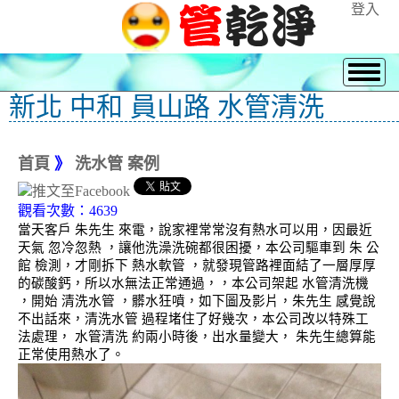
登入
新北 中和 員山路 水管清洗
首頁
》
洗水管 案例
觀看次數：4639
當天客戶 朱先生 來電，說家裡常常沒有熱水可以用，因最近
天氣 忽冷忽熱 ，讓他洗澡洗碗都很困擾，本公司驅車到 朱 公
館 檢測，才剛拆下 熱水軟管 ，就發現管路裡面結了一層厚厚
的碳酸鈣，所以水無法正常通過，，本公司架起 水管清洗機
，開始 清洗水管 ，髒水狂噴，如下圖及影片，朱先生 感覺說
不出話來，清洗水管 過程堵住了好幾次，本公司改以特殊工
法處理， 水管清洗 約兩小時後，出水量變大， 朱先生總算能
正常使用熱水了。