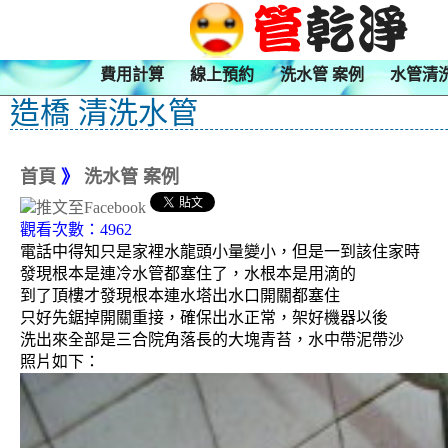
費用計算
線上預約
洗水管 案例
水管清
造橋 清洗水管
首頁
》
洗水管 案例
觀看次數：4962
電話中得知只是家裡水龍頭小量變小，但是一到該住家時
發現根本是連冷水管都塞住了，水根本是用滴的
到了頂樓才發現根本連水塔出水口開關都塞住
只好先鋸掉開關重接，確保出水正常，架好機器以後
洗出來全部是三合院角落長的大塊青苔，水中帶泥帶沙
照片如下：