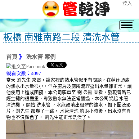
登入
板橋 南雅南路二段 清洗水管
首頁
》
洗水管 案例
觀看次數：4097
當天 劉先生 來電，說家裡的熱水管似乎有問題，在蓮蓬頭處
的熱水出水量很小，但在廚房及廁所流理臺出水量卻正常，讓
他使用上造成困擾，本公司驅車至 劉 公館 查看，發現管路已
經生鏽的很嚴重，導致熱水無法正常通過，本公司架起 水管
清洗機 ，開始 洗水管 ，水龍頭噴出很髒的鏽水，如下圖及影
片，劉先生 都嚇了一跳， 水管清洗 約兩小時後，出水沒有異
物也不沒顏色了， 劉先生能正常洗澡了。