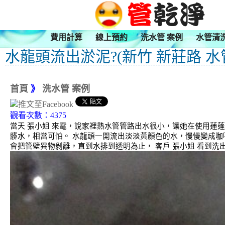
費用計算
線上預約
洗水管 案例
水管清
水龍頭流出淤泥?(新竹 新莊路 水
首頁
》
洗水管 案例
觀看次數：4375
當天 張小姐 來電，說家裡熱水管管路出水很小，讓她在使用蓮
髒水，相當可怕。 水龍頭一開流出淡淡黃顏色的水，慢慢變成咖
會把管壁異物剝離，直到水排到透明為止， 客戶 張小姐 看到