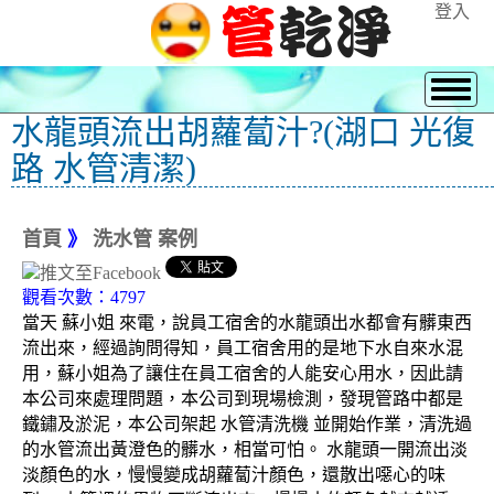
登入
水龍頭流出胡蘿蔔汁?(湖口 光復
路 水管清潔)
首頁
》
洗水管 案例
觀看次數：4797
當天 蘇小姐 來電，說員工宿舍的水龍頭出水都會有髒東西
流出來，經過詢問得知，員工宿舍用的是地下水自來水混
用，蘇小姐為了讓住在員工宿舍的人能安心用水，因此請
本公司來處理問題，本公司到現場檢測，發現管路中都是
鐵鏽及淤泥，本公司架起 水管清洗機 並開始作業，清洗過
的水管流出黃澄色的髒水，相當可怕。 水龍頭一開流出淡
淡顏色的水，慢慢變成胡蘿蔔汁顏色，還散出噁心的味