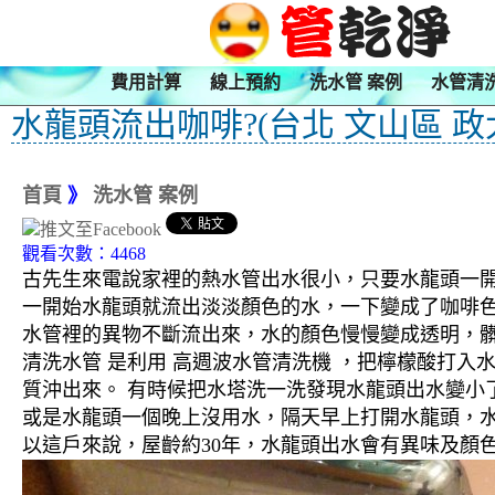
費用計算
線上預約
洗水管 案例
水管清
水龍頭流出咖啡?(台北 文山區 政
首頁
》
洗水管 案例
觀看次數：4468
古先生來電說家裡的熱水管出水很小，只要水龍頭一
一開始水龍頭就流出淡淡顏色的水，一下變成了咖啡
水管裡的異物不斷流出來，水的顏色慢慢變成透明，
清洗水管 是利用 高週波水管清洗機 ，把檸檬酸打
質沖出來。 有時候把水塔洗一洗發現水龍頭出水變小
或是水龍頭一個晚上沒用水，隔天早上打開水龍頭，水
以這戶來說，屋齡約30年，水龍頭出水會有異味及顏