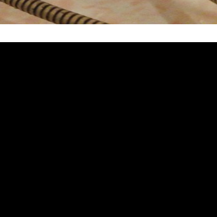
塞, 熱水忽冷忽熱, 洗管路, 清管路, 水