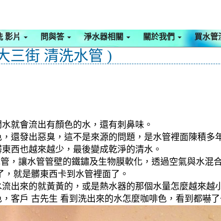
洗 影片
問與答
淨水器相關
關於我們
買水管
大三街 清洗水管 )
開水就會流出有顏色的水，還有刺鼻味。
色，還發出惡臭，這不是來源的問題，是水管裡面陳積多
髒東西也越來越少，最後變成乾淨的清水。
入水管，讓水管管壁的鐵鏽及生物膜軟化，透過空氣與水混
了，就是髒東西卡到水管裡面了。
流出來的就黃黃的，或是熱水器的那個水量怎麼越來越小(
色，客戶 古先生 看到洗出來的水怎麼咖啡色，看到都嚇