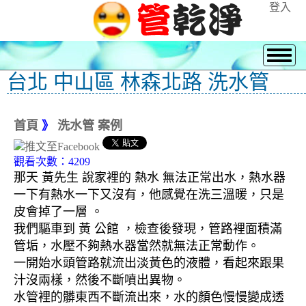
登入
台北 中山區 林森北路 洗水管
首頁
》
洗水管 案例
觀看次數：4209
那天 黃先生 說家裡的 熱水 無法正常出水，熱水器
一下有熱水一下又沒有，他感覺在洗三溫暖，只是
皮會掉了一層 。
我們驅車到 黃 公館
，檢查後發現，管路裡面積滿
管垢，水壓不夠熱水器當然就無法正常動作。
一開始水頭管路就流出淡黃色的液體，看起來跟果
汁沒兩樣，然後不斷噴出異物。
水管裡的髒東西不斷流出來，水的顏色慢慢變成透