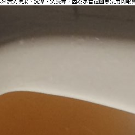
來清洗蔬菜、洗澡、洗臉等，因為水管裡面無法用肉眼察