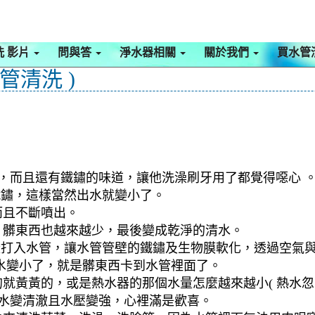
洗 影片
問與答
淨水器相關
關於我們
買水管
管清洗 )
色，而且還有鐵鏽的味道，讓他洗澡刷牙用了都覺得噁心 
鐵鏽，這樣當然出水就變小了。
而且不斷噴出。
，髒東西也越來越少，最後變成乾淨的清水。
檬酸打入水管，讓水管管壁的鐵鏽及生物膜軟化，透過空氣
水變小了，就是髒東西卡到水管裡面了。
就黃黃的，或是熱水器的那個水量怎麼越來越小( 熱水忽冷
到水變清澈且水壓變強，心裡滿是歡喜。