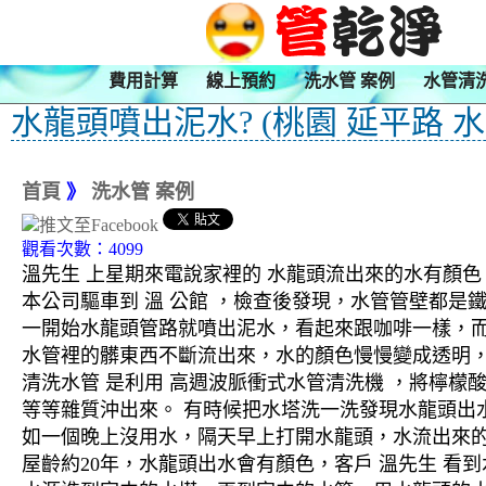
費用計算
線上預約
洗水管 案例
水管清
水龍頭噴出泥水? (桃園 延平路 水
首頁
》
洗水管 案例
觀看次數：4099
溫先生 上星期來電說家裡的 水龍頭流出來的水有顏
本公司驅車到 溫 公館 ，檢查後發現，水管管壁都是
一開始水龍頭管路就噴出泥水，看起來跟咖啡一樣，
水管裡的髒東西不斷流出來，水的顏色慢慢變成透明
清洗水管 是利用 高週波脈衝式水管清洗機 ，將檸
等等雜質沖出來。 有時候把水塔洗一洗發現水龍頭出
如一個晚上沒用水，隔天早上打開水龍頭，水流出來的
屋齡約20年，水龍頭出水會有顏色，客戶 溫先生 看