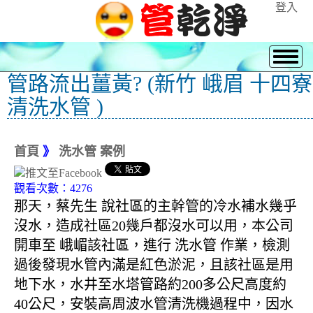
登入
管路流出薑黃? (新竹 峨眉 十四寮
清洗水管 )
首頁
》
洗水管 案例
觀看次數：4276
那天，蔡先生 說社區的主幹管的冷水補水幾乎
沒水，造成社區20幾戶都沒水可以用，本公司
開車至 峨嵋該社區，進行 洗水管 作業，檢測
過後發現水管內滿是紅色淤泥，且該社區是用
地下水，水井至水塔管路約200多公尺高度約
40公尺，安裝高周波水管清洗機過程中，因水