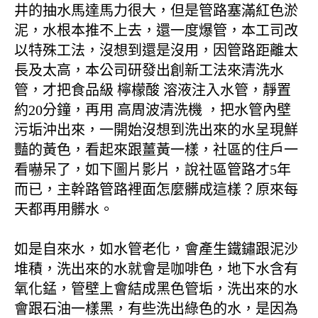
井的抽水馬達馬力很大，但是管路塞滿紅色淤
泥，水根本推不上去，還一度爆管，本工司改
以特殊工法，沒想到還是沒用，因管路距離太
長及太高，本公司研發出創新工法來清洗水
管，才把食品級 檸檬酸 溶液注入水管，靜置
約20分鐘，再用 高周波清洗機 ，把水管內壁
污垢沖出來，一開始沒想到洗出來的水呈現鮮
豔的黃色，看起來跟薑黃一樣，社區的住戶一
看嚇呆了，如下圖片影片，說社區管路才5年
而已，主幹路管路裡面怎麼髒成這樣？原來每
天都再用髒水。
如是自來水，如水管老化，會產生鐵鏽跟泥沙
堆積，洗出來的水就會是咖啡色，地下水含有
氧化錳，管壁上會結成黑色管垢，洗出來的水
會跟石油一樣黑，有些洗出綠色的水，是因為